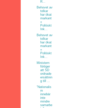
R...
Behovet av
tolkar
har ökat
markant
«
Politiskt
Ink...
Behovet av
tolkar
har ökat
markant
«
Politiskt
Ink...
Ministern
förtiger
att SD
ordnade
ersättnin
g till ...
”Nationalis
m
innebär
inte
mindre
samarbe