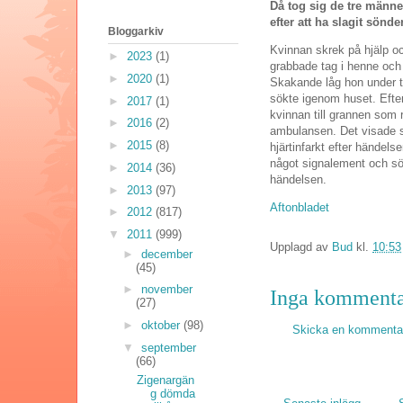
Då tog sig de tre männ
efter att ha slagit sönder
Bloggarkiv
Kvinnan skrek på hjälp o
►
2023
(1)
grabbade tag i henne och
►
2020
(1)
Skakande låg hon under 
sökte igenom huset. Efter
►
2017
(1)
kvinnan till grannen som 
►
2016
(2)
ambulansen. Det visade s
►
2015
(8)
hjärtinfarkt efter händelse
något signalement och söke
►
2014
(36)
händelsen.
►
2013
(97)
Aftonbladet
►
2012
(817)
▼
2011
(999)
Upplagd av
Bud
kl.
10:53
►
december
(45)
►
november
Inga kommenta
(27)
►
oktober
(98)
Skicka en kommenta
▼
september
(66)
Zigenargän
g dömda