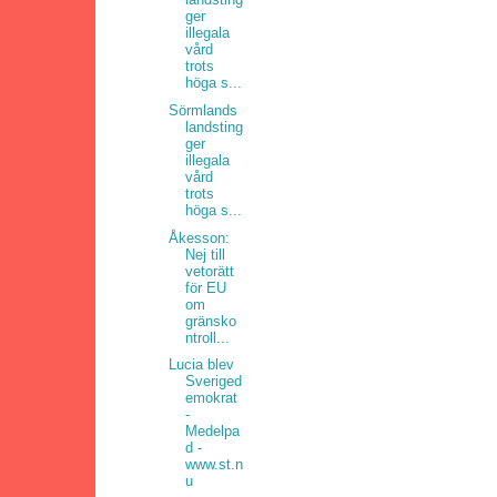
ger
illegala
vård
trots
höga s...
Sörmlands
landsting
ger
illegala
vård
trots
höga s...
Åkesson:
Nej till
vetorätt
för EU
om
gränsko
ntroll...
Lucia blev
Sveriged
emokrat
-
Medelpa
d -
www.st.n
u