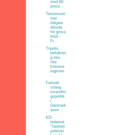
med 60
proce...
Terrormusli
mer
tidigare
dömda
för grova
brott -
Fr...
Tripolis
befolknin
g törs
inte
kritisera
regimen
- ...
Fortsatt
sträng
invandrin
gspolitik
i
Danmark
även ...
KD-
ledamot:
"Oerhört
politiskt