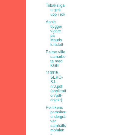
Tobaksliga
n gick
upp i rök
Annie
bygger
vidare
på
Mauds
luftslott
Palme ville
samarbe
ta med
KGB
110915-
SEKO-
SJ-
nr3.pdf
(applicati
on/pdf-
objekt)
Politikens
parasiter
undergrä
ver
samhälls
moralen
«...