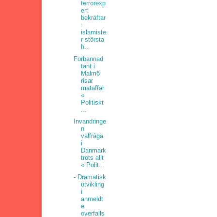
terrorexp
ert
bekräftar
:
islamiste
r största
h...
Förbannad
tant i
Malmö
risar
mataffär
«
Politiskt
...
Invandringe
n
valfråga
i
Danmark
trots allt
« Polit...
- Dramatisk
utvikling
i
anmeldt
e
overfalls