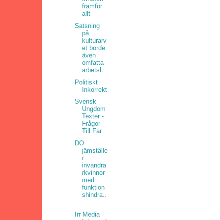
framför
allt
Satsning
på
kulturarv
et borde
även
omfatta
arbetsl...
Politiskt
Inkorrekt
Svensk
Ungdom
Texter -
Frågor
Till Far
DO
jämställe
r
invandra
rkvinnor
med
funktion
shindra..
.
Irr Media