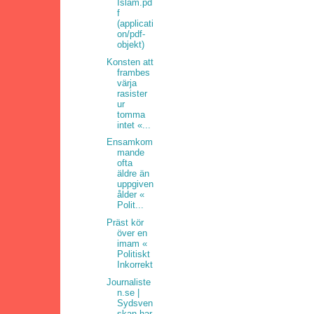
Islam.pd
f
(applicati
on/pdf-
objekt)
Konsten att
frambes
värja
rasister
ur
tomma
intet «...
Ensamkom
mande
ofta
äldre än
uppgiven
ålder «
Polit...
Präst kör
över en
imam «
Politiskt
Inkorrekt
Journaliste
n.se |
Sydsven
skan har