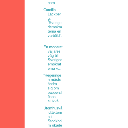
nam...
Camilla
Läckber
g:
”Sverige
demokra
terna en
varböld”.
..
En moderat
väljares
väg till
Sveriged
emokrat
erna «...
”Regeringe
n måste
ändra
sig om
pappersl
ösas
sjukvå...
Utomhusvå
ldtäktern
a i
Stockhol
m ökade