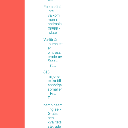
Folkpartist
inte
välkom
men i
antirasis
tgrupp -
hd.se
Varför är
journalist
er
ointress
erade av
Stasi-
list...
815
miljoner
extra till
anhöriga
somalier
- Fria
T...
namninsam
ling.se -
Gratis
och
kvalitets
säkrade