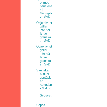
el med
pensione
r |
Näringsli
v | SvD
Objektivitet
gäller
inte när
Israel
granska
s | SvD
Objektivitet
gäller
inte när
Israel
granska
s | SvD
Svenska
butiker
upptäck
er
ramadan
- Malmö
-
Sydsve..
.
Säpos