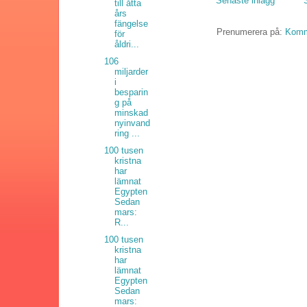
Senaste inlägg
till åtta
års
fängelse
Prenumerera på:
Komme
för
åldri...
106
miljarder
i
besparin
g på
minskad
nyinvand
ring ...
100 tusen
kristna
har
lämnat
Egypten
Sedan
mars:
R...
100 tusen
kristna
har
lämnat
Egypten
Sedan
mars: