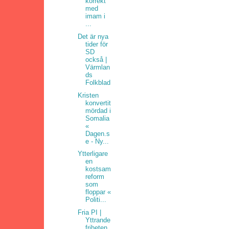
korrekt
med
imam i
...
Det är nya
tider för
SD
också |
Värmlan
ds
Folkblad
Kristen
konvertit
mördad i
Somalia
«
Dagen.s
e - Ny...
Ytterligare
en
kostsam
reform
som
floppar «
Politi...
Fria PI |
Yttrande
friheten