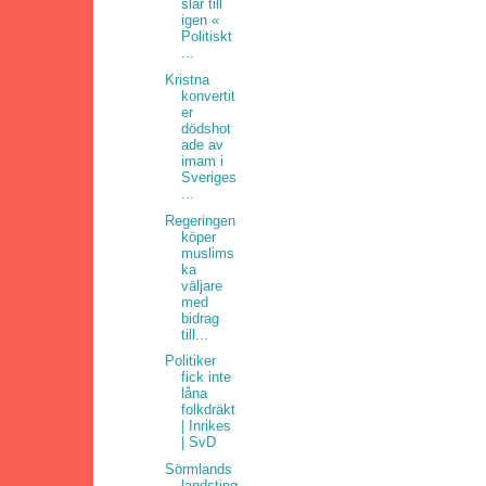
slår till
igen «
Politiskt
...
Kristna
konvertit
er
dödshot
ade av
imam i
Sveriges
...
Regeringen
köper
muslims
ka
väljare
med
bidrag
till...
Politiker
fick inte
låna
folkdräkt
| Inrikes
| SvD
Sörmlands
landsting