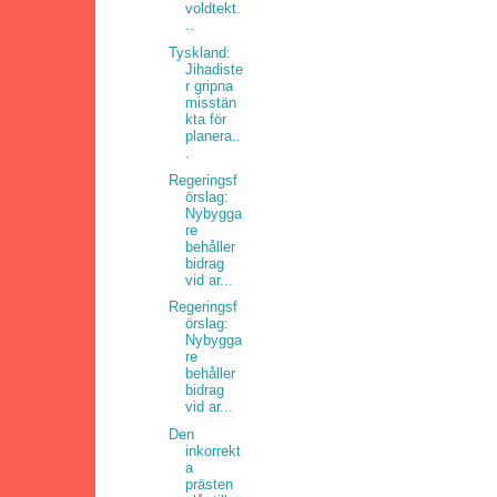
voldtekt.
..
Tyskland:
Jihadiste
r gripna
misstän
kta för
planera..
.
Regeringsf
örslag:
Nybygga
re
behåller
bidrag
vid ar...
Regeringsf
örslag:
Nybygga
re
behåller
bidrag
vid ar...
Den
inkorrekt
a
prästen