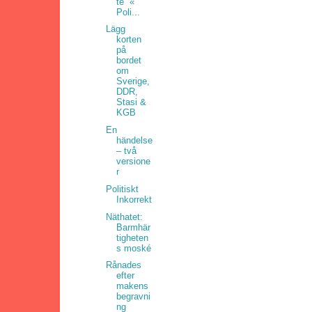
te” «
Poli...
Lägg
korten
på
bordet
om
Sverige,
DDR,
Stasi &
KGB
En
händelse
– två
versione
r
Politiskt
Inkorrekt
Näthatet:
Barmhär
tigheten
s moské
Rånades
efter
makens
begravni
ng