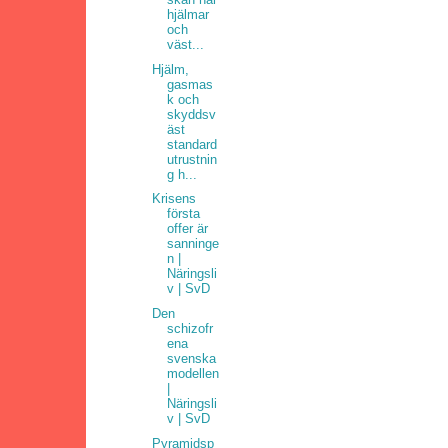
hjälmar
och
väst...
Hjälm,
gasmas
k och
skyddsv
äst
standard
utrustnin
g h...
Krisens
första
offer är
sanninge
n |
Näringsli
v | SvD
Den
schizofr
ena
svenska
modellen
|
Näringsli
v | SvD
Pyramidsp